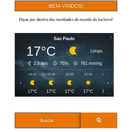
BEM-VINDOS!
Fique por dentro das novidades do mundo do turismo!
Sao Paulo
17°C
Limpo
2.9 m/s
75%
761
mmHg
04:00
05:00
06:00
07:00
08:00
09:00
‹
›
17°C
17°C
17°C
17°C
19°C
21°C