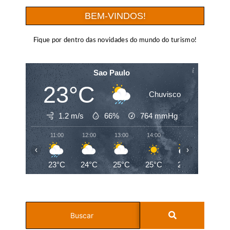
BEM-VINDOS!
Fique por dentro das novidades do mundo do turismo!
Sao Paulo
23°C
Chuvisco
1.2 m/s
66%
764
mmHg
11:00
12:00
13:00
14:00
15:00
16:00
‹
›
23°C
24°C
25°C
25°C
23°C
20°C