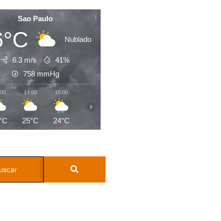
Sao Paulo
6°C
Nublado
6.3 m/s
41%
758
mmHg
:00
14:00
15:00
16:00
17:00
18:00
19:00
20:0
›
°C
25°C
24°C
24°C
24°C
22°C
21°C
20°