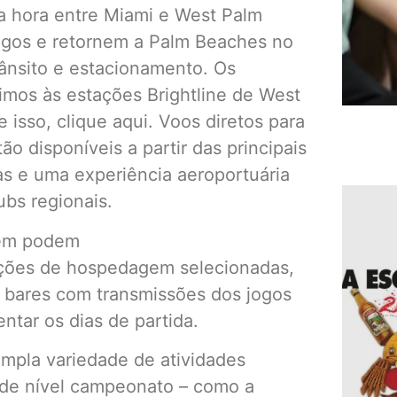
 hora entre Miami e West Palm
jogos e retornem a Palm Beaches no
rânsito e estacionamento. Os
imos às estações Brightline de West
 isso, clique aqui. Voos diretos para
o disponíveis a partir das principais
s e uma experiência aeroportuária
bs regionais.
gem podem
pções de hospedagem selecionadas,
e bares com transmissões dos jogos
ntar os dias de partida.
mpla variedade de atividades
 de nível campeonato – como a