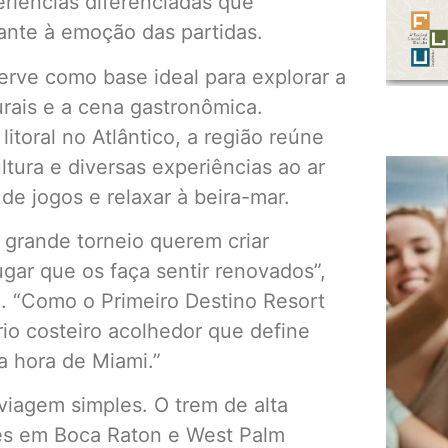
riências diferenciadas que
nte à emoção das partidas.
rve como base ideal para explorar a
turais e a cena gastronômica.
itoral no Atlântico, a região reúne
tura e diversas experiências ao ar
 de jogos e relaxar à beira-mar.
o grande torneio querem criar
ar que os faça sentir renovados”,
. “Como o Primeiro Destino Resort
o costeiro acolhedor que define
a hora de Miami.”
iagem simples. O trem de alta
ões em Boca Raton e West Palm