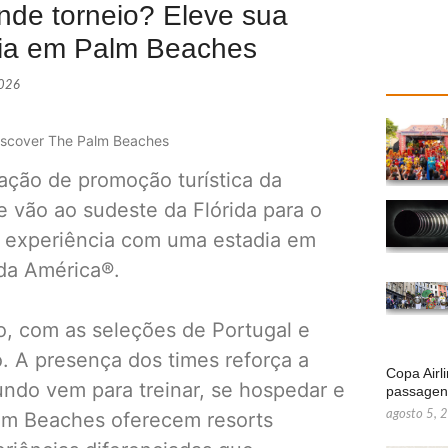
ande torneio? Eleve sua
dia em Palm Beaches
2026
Discover The Palm Beaches
ação de promoção turística da
e vão ao sudeste da Flórida para o
ua experiência com uma estadia em
 da América®.
o, com as seleções de Portugal e
. A presença dos times reforça a
Copa Airl
ndo vem para treinar, se hospedar e
passage
agosto 5, 
Palm Beaches oferecem resorts