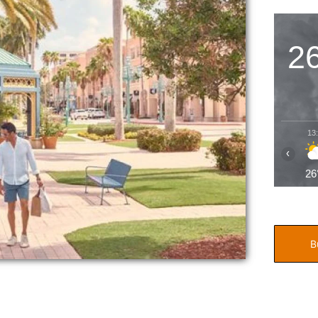
2
13
‹
26