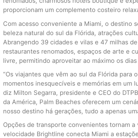
renomados, charmosos hotéis boutique e expe
proporcionam um complemento costeiro relaxa
Com acesso conveniente a Miami, o destino se
beleza natural do sul da Flórida, atrações cul
Abrangendo 39 cidades e vilas e 47 milhas de l
restaurantes renomados, espaços de arte e cul
livre, permitindo aproveitar ao máximo os dias
“Os viajantes que vêm ao sul da Flórida para 
momentos inesquecíveis e memórias em um lug
diz Milton Segarra, presidente e CEO do DTPB
da América, Palm Beaches oferecem um cenári
nosso destino há gerações, tudo a apenas um
Opções de transporte convenientes tornam a v
velocidade Brightline conecta Miami a estaç