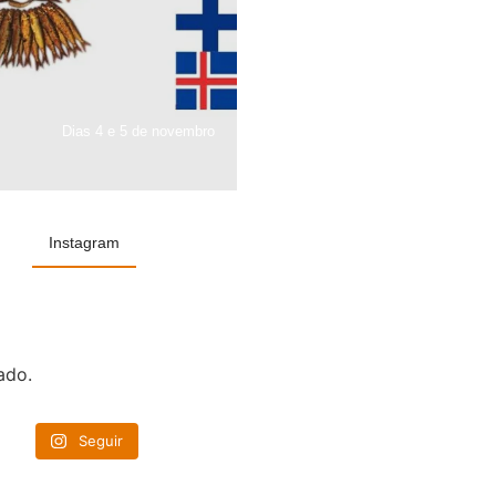
Dias 4 e 5 de novembro
Instagram
ado.
Seguir