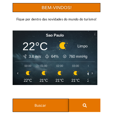
BEM-VINDOS!
Fique por dentro das novidades do mundo do turismo!
Sao Paulo
22°C
Limpo
3.8 m/s
64%
760
mmHg
00:00
01:00
02:00
03:00
04:00
05:00
‹
›
22°C
21°C
21°C
21°C
20°C
19°C