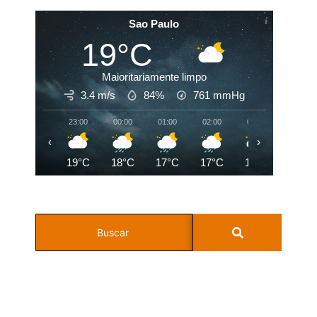
Sao Paulo
19°C
Maioritariamente limpo
3.4 m/s
84%
761
mmHg
23:00
00:00
01:00
02:00
03:00
04:00
‹
›
19°C
18°C
17°C
17°C
17°C
16°C