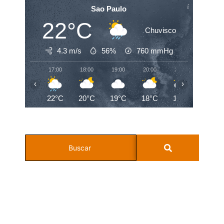
Sao Paulo
22°C
Chuvisco
4.3 m/s
56%
760
mmHg
17:00
18:00
19:00
20:00
21:00
22:00
‹
›
22°C
20°C
19°C
18°C
18°C
18°C