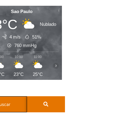
Sao Paulo
3°C
Nublado
4 m/s
51%
760
mmHg
:00
10:00
11:00
12:00
13:00
14:00
15:00
16:0
›
°C
23°C
25°C
26°C
27°C
28°C
28°C
27°