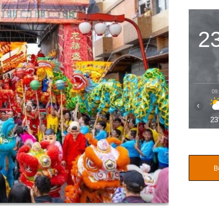
2
09
‹
23