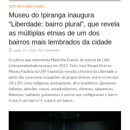
DESTINOS NACIONAIS
Museu do Ipiranga inaugura
“Liberdade: bairro plural”, que revela
as múltiplas etnias de um dos
bairros mais lembrados da cidade
No Comments
junho 25, 2026
/
Escultura que representa Madrinha Eunice, de autoria de Lídia
Lisboa,implantada na praça em 2022. Foto: José Rosael/Acervo
Museu Paulista da USP Exposição revisita a história da Liberdade a
partir das sucessivas ocupações de grupos étnicos, entre os séculos
18 e 20, como indígenas, portugueses, afro-brasileiros, japoneses,
italianos, alemães, russos, estadunidenses, chineses, taiwaneses,
libaneses, haitianos, guineenses e outros que configuraram o bairro
O que é um bairro? E o que é um bairro...