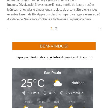
destaques esportivos da Big Apple. (Crédito: Getty
Images/Divulgação) Novas experiências, hotéis de luxo, atrações
icônicas renovadas e uma agenda repleta de arte, cultura e grandes
eventos fazem da Big Apple um destino imperdível agora e em 2026
A cidade de Nova York continua a fortalecer sua posição como...
1
2
BEM-VINDOS!
Fique por dentro das novidades do mundo do turismo!
Sao Paulo
25°C
Nublado
6.7 m/s
41%
758
mmHg
14:00
15:00
16:00
17:00
18:00
19:00