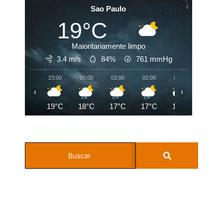
Sao Paulo
19°C
Maioritariamente limpo
3.4 m/s
84%
761
mmHg
23:00
00:00
01:00
02:00
03:00
04:00
‹
›
19°C
18°C
17°C
17°C
17°C
16°C