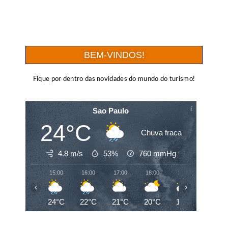
BEM-VINDOS!
Fique por dentro das novidades do mundo do turismo!
Sao Paulo
24°C
Chuva fraca
4.8 m/s
53%
760
mmHg
15:00
16:00
17:00
18:00
19:00
20:00
‹
›
24°C
22°C
21°C
20°C
19°C
19°C