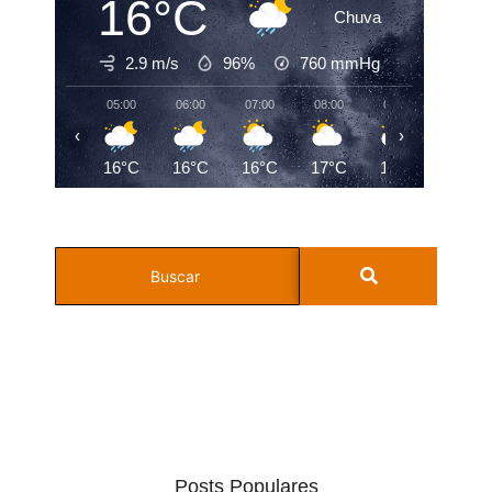
16°C
Chuva
2.9 m/s
96%
760
mmHg
05:00
06:00
07:00
08:00
09:00
10:00
‹
›
16°C
16°C
16°C
17°C
19°C
22°C
Posts Populares