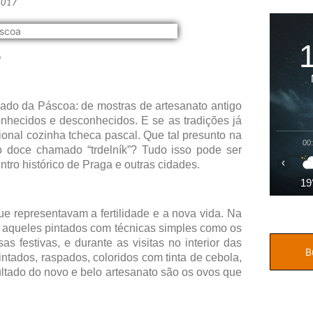
2017
o
iado da Páscoa: de mostras de artesanato antigo
onhecidos e desconhecidos. E se as tradições já
ional cozinha tcheca pascal. Que tal presunto na
00
o doce chamado “trdelník”? Tudo isso pode ser
‹
tro histórico de Praga e outras cidades.
19
 representavam a fertilidade e a nova vida. Na
 aqueles pintados com técnicas simples como os
 festivas, e durante as visitas no interior das
ntados, raspados, coloridos com tinta de cebola,
ultado do novo e belo artesanato são os ovos que