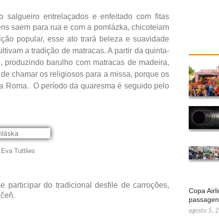
 salgueiro entrelaçados e enfeitado com fitas
mens saem para rua e
com a
pomlázka,
chicoteiam
ão popular, esse ato trará beleza e suavidade
tivam a tradição de matracas. A partir da quinta-
o, produzindo barulho com
matracas de madeira
,
 de chamar os religiosos para a missa, porque os
ara Roma. O período da quaresma é seguido pelo
 Eva Tuttlies
articipar do tradicional desfile de carroções,
Copa Airl
učeň.
passage
agosto 5, 