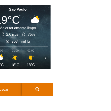
Sao Paulo
19°C
Maioritariamente limpo
2.6 m/s
75%
763
mmHg
:00
01:00
02:00
03:00
04:00
05:00
06:00
07:0
›
°C
18°C
18°C
18°C
18°C
18°C
18°C
18°