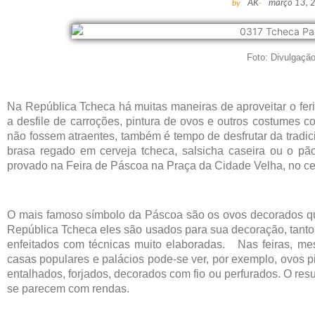
by
AK
-
março 13, 
Foto: Divulgaçã
Na República Tcheca há muitas maneiras de aproveitar o fer
a desfile de carroções, pintura de ovos e outros costumes c
não fossem atraentes, também é tempo de desfrutar da tradic
brasa regado em cerveja tcheca, salsicha caseira ou o pã
provado na Feira de Páscoa na Praça da Cidade Velha, no cen
O mais famoso símbolo da Páscoa são os ovos decorados que
República Tcheca eles são usados para sua decoração, tanto
enfeitados com técnicas muito elaboradas. Nas feiras, mesas
casas populares e palácios pode-se ver, por exemplo, ovos pi
entalhados, forjados, decorados com fio ou perfurados. O res
se parecem com rendas.