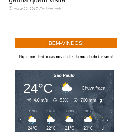
No Comments
março 22, 2017
/
BEM-VINDOS!
Fique por dentro das novidades do mundo do turismo!
Sao Paulo
24°C
Chuva fraca
4.8 m/s
53%
760
mmHg
15:00
16:00
17:00
18:00
19:00
20:00
‹
›
24°C
22°C
21°C
20°C
19°C
19°C