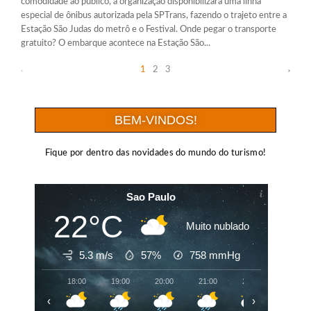
comodidade ao público, a organização disponibilizará uma linha
especial de ônibus autorizada pela SPTrans, fazendo o trajeto entre a
Estação São Judas do metrô e o Festival. Onde pegar o transporte
gratuito? O embarque acontece na Estação São...
1
2
3
BEM-VINDOS!
Fique por dentro das novidades do mundo do turismo!
Sao Paulo
22°C
Muito nublado
5.3 m/s
57%
758
mmHg
18:00
19:00
20:00
21:00
22:00
23:00
‹
›