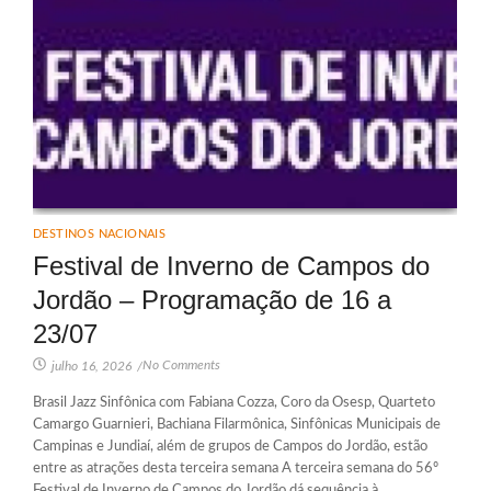
DESTINOS NACIONAIS
Festival de Inverno de Campos do
Jordão – Programação de 16 a
23/07
No Comments
julho 16, 2026
/
Brasil Jazz Sinfônica com Fabiana Cozza, Coro da Osesp, Quarteto
Camargo Guarnieri, Bachiana Filarmônica, Sinfônicas Municipais de
Campinas e Jundiaí, além de grupos de Campos do Jordão, estão
entre as atrações desta terceira semana A terceira semana do 56º
Festival de Inverno de Campos do Jordão dá sequência à