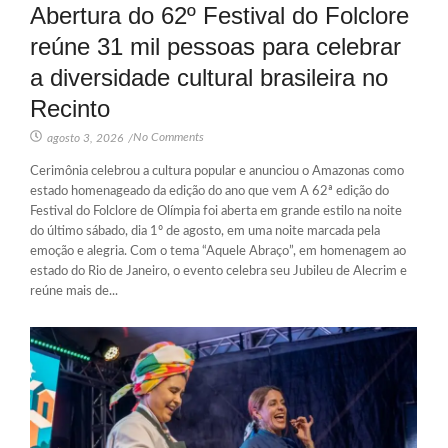
Abertura do 62º Festival do Folclore
reúne 31 mil pessoas para celebrar
a diversidade cultural brasileira no
Recinto
No Comments
agosto 3, 2026
/
Cerimônia celebrou a cultura popular e anunciou o Amazonas como
estado homenageado da edição do ano que vem A 62ª edição do
Festival do Folclore de Olímpia foi aberta em grande estilo na noite
do último sábado, dia 1º de agosto, em uma noite marcada pela
emoção e alegria. Com o tema “Aquele Abraço”, em homenagem ao
estado do Rio de Janeiro, o evento celebra seu Jubileu de Alecrim e
reúne mais de...