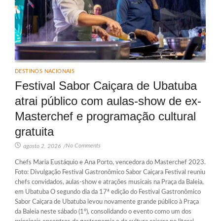
DESTINOS NACIONAIS
Festival Sabor Caiçara de Ubatuba
atrai público com aulas-show de ex-
Masterchef e programação cultural
gratuita
No Comments
agosto 2, 2026
/
Chefs Maria Eustáquio e Ana Porto, vencedora do Masterchef 2023.
Foto: Divulgação Festival Gastronômico Sabor Caiçara Festival reuniu
chefs convidados, aulas-show e atrações musicais na Praça da Baleia,
em Ubatuba O segundo dia da 17ª edição do Festival Gastronômico
Sabor Caiçara de Ubatuba levou novamente grande público à Praça
da Baleia neste sábado (1º), consolidando o evento como um dos