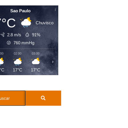
Sao Paulo
7°C
Chuvisco
2.8 m/s
91%
760
mmHg
:00
02:00
03:00
04:00
05:00
06:00
07:00
08:0
›
°C
17°C
17°C
16°C
16°C
16°C
16°C
17°