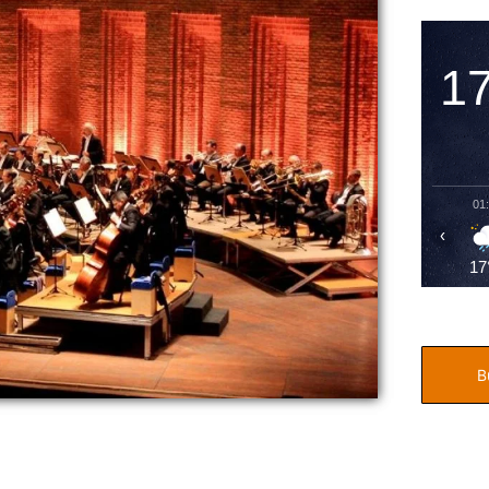
1
01
‹
17