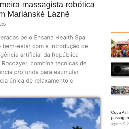
imeira massagista robótica
l em Mariánské Lázně
2025
peradas pelo Ensana Health Spa
o bem-estar com a introdução de
ência artificial da República
e Rocozyer, combina técnicas de
ncia profunda para estimular
cia única de relaxamento e
Copa Airl
passage
agosto 5, 