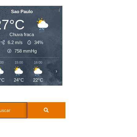
Sao Paulo
27°C
Chuva fraca
6.2 m/s
34%
758
mmHg
:00
15:00
16:00
17:00
18:00
19:00
20:00
21:0
›
°C
24°C
22°C
21°C
20°C
19°C
19°C
19°