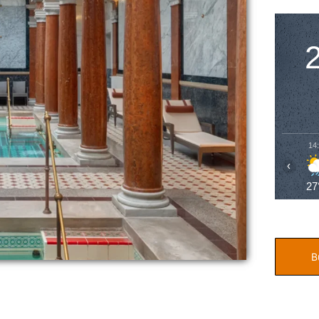
14
‹
27