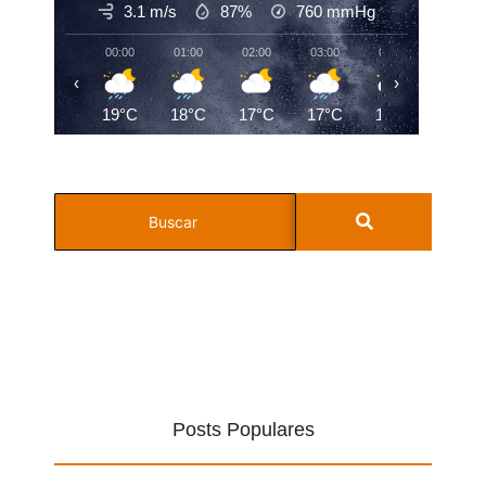
3.1 m/s
87%
760
mmHg
00:00
01:00
02:00
03:00
04:00
05:00
‹
›
19°C
18°C
17°C
17°C
17°C
17°C
Posts Populares