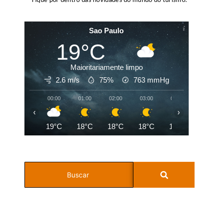
Fique por dentro das novidades do mundo do turismo!
Sao Paulo
19°C
Maioritariamente limpo
2.6 m/s
75%
763
mmHg
00:00
01:00
02:00
03:00
04:00
05:00
‹
›
19°C
18°C
18°C
18°C
18°C
18°C