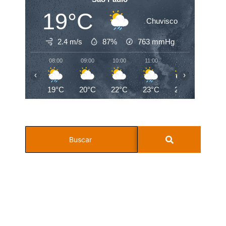
19°C
Chuvisco
2.4 m/s
87%
763
mmHg
08:00
09:00
10:00
11:00
12:00
13:00
‹
›
19°C
20°C
22°C
23°C
24°C
25°C