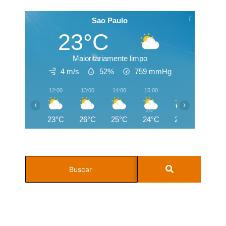
Sao Paulo
23°C
Maioritariamente limpo
4 m/s
52%
759
mmHg
12:00
13:00
14:00
15:00
16:00
17:00
‹
›
23°C
26°C
25°C
24°C
24°C
24°C