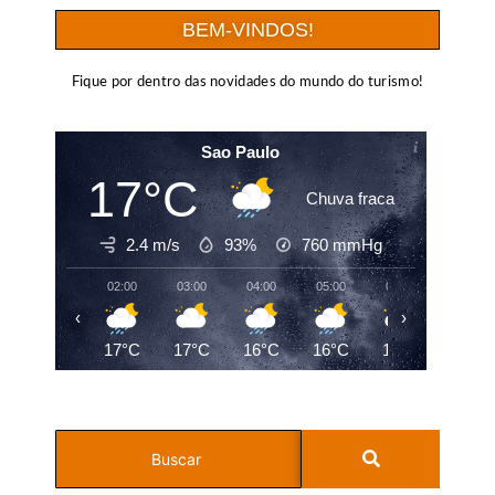
BEM-VINDOS!
Fique por dentro das novidades do mundo do turismo!
Sao Paulo
17°C
Chuva fraca
2.4 m/s
93%
760
mmHg
02:00
03:00
04:00
05:00
06:00
07:00
‹
›
17°C
17°C
16°C
16°C
16°C
16°C