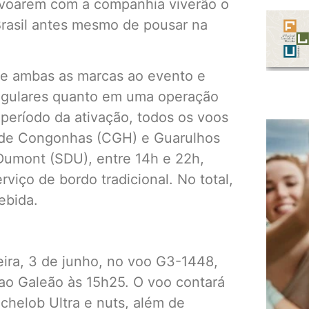
e voarem com a companhia viverão o
Brasil antes mesmo de pousar na
o de ambas as marcas ao evento e
regulares quanto em uma operação
 período da ativação, todos os voos
 de Congonhas (CGH) e Guarulhos
Dumont (SDU), entre 14h e 22h,
viço de bordo tradicional. No total,
ebida.
eira, 3 de junho, no voo G3-1448,
o Galeão às 15h25. O voo contará
chelob Ultra e nuts, além de