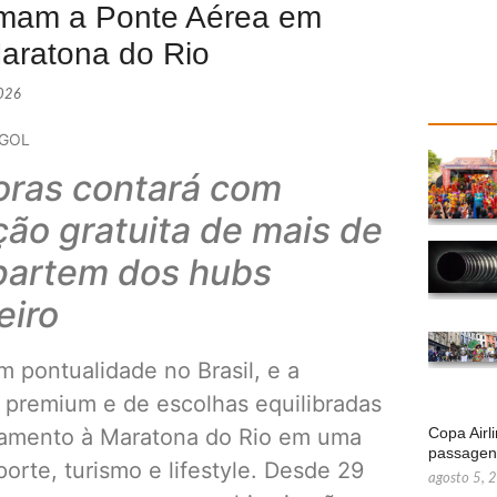
ormam a Ponte Aérea em
aratona do Rio
2026
 GOL
oras contará com
ção gratuita de mais de
 partem dos hubs
eiro
pontualidade no Brasil, e a
io premium e de escolhas equilibradas
camento à Maratona do Rio em uma
Copa Airl
passage
rte, turismo e lifestyle. Desde 29
agosto 5, 