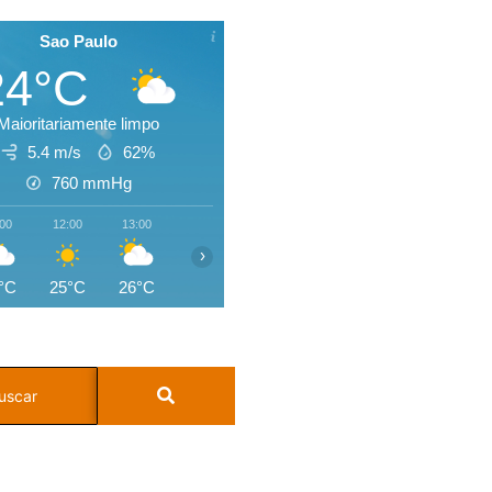
Sao Paulo
24°C
Maioritariamente limpo
5.4 m/s
62%
760
mmHg
:00
12:00
13:00
14:00
15:00
16:00
17:00
18:0
›
°C
25°C
26°C
26°C
26°C
25°C
25°C
24°