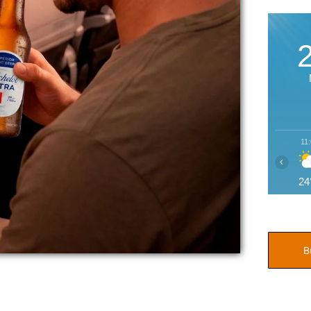
11
‹
24