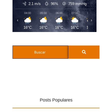
2.1 m/s
96%
759
mmHg
04:00
05:00
06:00
07:00
08:00
09:00
‹
›
16°C
16°C
16°C
16°C
17°C
19°C
Posts Populares