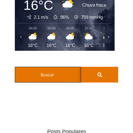
16°C
Chuva fraca
2.1 m/s
96%
759
mmHg
04:00
05:00
06:00
07:00
08:00
09:00
‹
›
16°C
16°C
16°C
16°C
17°C
19°C
Posts Populares