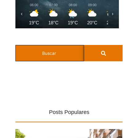
06:00
07:00
08:00
09:00
10:00
11:00
‹
›
19°C
18°C
19°C
20°C
22°C
23°C
Posts Populares