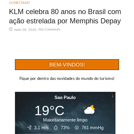
CONECTADO
KLM celebra 80 anos no Brasil com
ação estrelada por Memphis Depay
No Comments
maio 28, 2026
/
BEM-VINDOS!
Fique por dentro das novidades do mundo do turismo!
Sao Paulo
19°C
Maioritariamente limpo
3.1 m/s
73%
761
mmHg