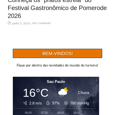
Festival Gastronômico de Pomerode
2026
No Comments
junho 3, 2026
/
BEM-VINDOS!
Fique por dentro das novidades do mundo do turismo!
Sao Paulo
16°C
Chuva
2.8 m/s
97%
760
mmHg
06:00
07:00
08:00
09:00
10:00
11:00