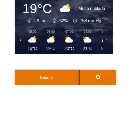
19°C
Muito nublado
4.9 m/s
62%
758
mmHg
05:00
06:00
07:00
08:00
09:00
10:00
‹
›
19°C
19°C
20°C
21°C
23°C
23°C