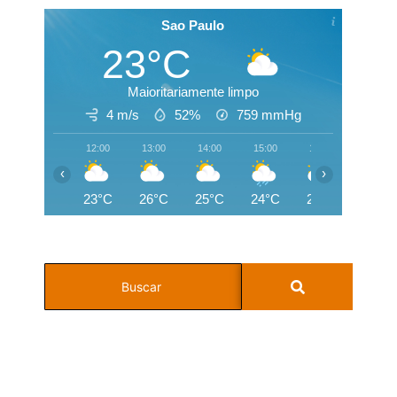
Sao Paulo
23°C
Maioritariamente limpo
4 m/s
52%
759
mmHg
12:00
13:00
14:00
15:00
16:00
17:00
‹
›
23°C
26°C
25°C
24°C
24°C
24°C