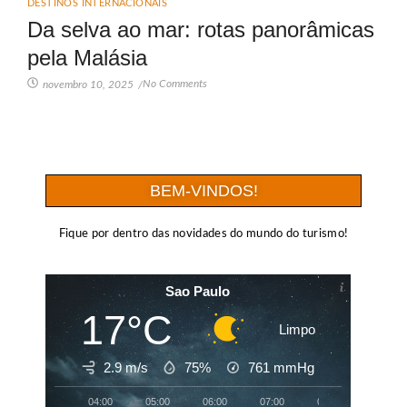
DESTINOS INTERNACIONAIS
Da selva ao mar: rotas panorâmicas
pela Malásia
No Comments
novembro 10, 2025
/
BEM-VINDOS!
Fique por dentro das novidades do mundo do turismo!
Sao Paulo
17°C
Limpo
2.9 m/s
75%
761
mmHg
04:00
05:00
06:00
07:00
08:00
09:00