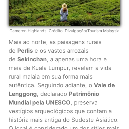
Cameron Highlands. Crédito: Divulgação/Tourism Malaysia
Mais ao norte, as paisagens rurais
de
Perlis
e os vastos arrozais
de
Sekinchan
, a apenas uma hora e
meia de Kuala Lumpur, revelam a vida
rural malaia em sua forma mais
autêntica. Seguindo adiante, o
Vale de
Lenggong
, declarado
Patrimônio
Mundial pela UNESCO
, preserva
vestígios arqueológicos que contam a
história mais antiga do Sudeste Asiático.
O local é considerado um dos sítios mais