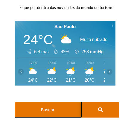
Fique por dentro das novidades do mundo do turismo!
Sao Paulo
24°C
Muito nublado
6.4 m/s
49%
758
mmHg
17:00
18:00
19:00
20:00
21:00
22:00
‹
›
24°C
22°C
21°C
20°C
20°C
19°C