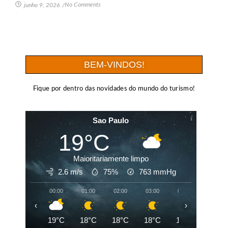
No Comments
junho 9, 2026
/
BEM-VINDOS!
Fique por dentro das novidades do mundo do turismo!
Sao Paulo
19°C
Maioritariamente limpo
2.6 m/s
75%
763
mmHg
00:00
01:00
02:00
03:00
04:00
05:00
‹
›
19°C
18°C
18°C
18°C
18°C
18°C