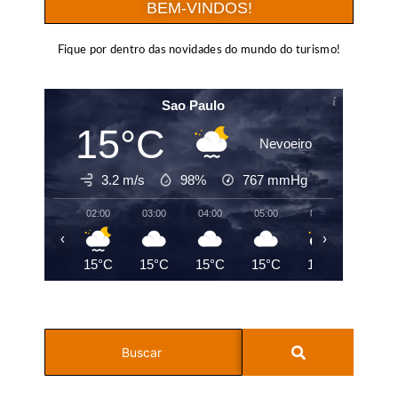
BEM-VINDOS!
Fique por dentro das novidades do mundo do turismo!
Sao Paulo
15°C
Nevoeiro
3.2 m/s
98%
767
mmHg
02:00
03:00
04:00
05:00
06:00
07:00
‹
›
15°C
15°C
15°C
15°C
15°C
15°C