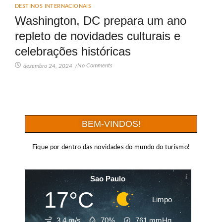
DESTINOS INTERNACIONAIS
Washington, DC prepara um ano
repleto de novidades culturais e
celebrações históricas
No Comments
dezembro 24, 2024
/
BEM-VINDOS!
Fique por dentro das novidades do mundo do turismo!
Sao Paulo
17°C
Limpo
3.4 m/s
70%
761
mmHg