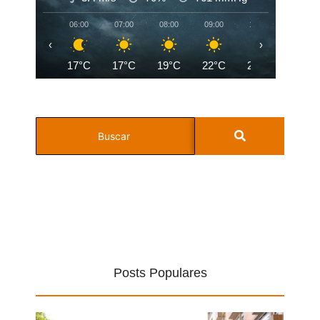
06:00
07:00
08:00
09:00
10:00
11:00
‹
›
17°C
17°C
19°C
22°C
24°C
26°C
Posts Populares