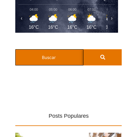
04:00
05:00
06:00
07:00
08:00
09:00
‹
›
16°C
16°C
16°C
16°C
17°C
19°C
Posts Populares