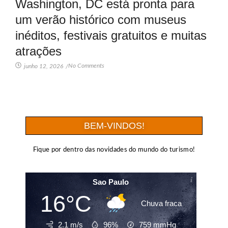
Washington, DC está pronta para
um verão histórico com museus
inéditos, festivais gratuitos e muitas
atrações
No Comments
junho 12, 2026
/
BEM-VINDOS!
Fique por dentro das novidades do mundo do turismo!
Sao Paulo
16°C
Chuva fraca
2.1 m/s
96%
759
mmHg