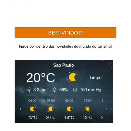
BEM-VINDOS!
Fique por dentro das novidades do mundo do turismo!
Sao Paulo
20°C
Limpo
3.2 m/s
69%
760
mmHg
04:00
05:00
06:00
07:00
08:00
09:00
‹
›
20°C
20°C
19°C
19°C
21°C
24°C