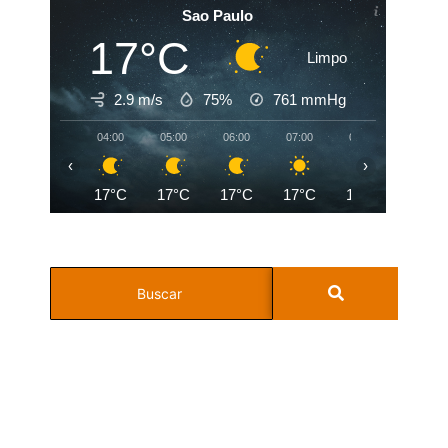
Sao Paulo
17°C
Limpo
2.9 m/s
75%
761
mmHg
04:00
05:00
06:00
07:00
08:00
09:00
‹
›
17°C
17°C
17°C
17°C
19°C
21°C