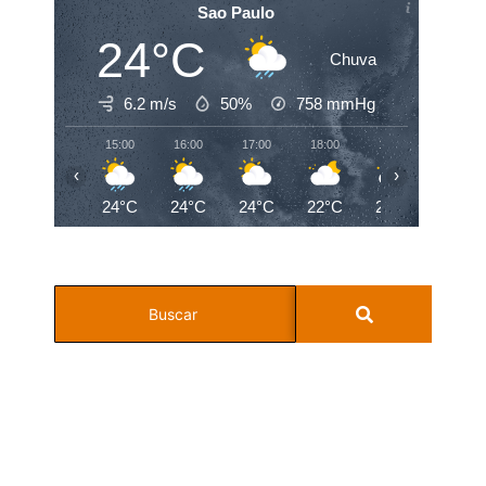
Sao Paulo
24°C
Chuva
6.2 m/s
50%
758
mmHg
15:00
16:00
17:00
18:00
19:00
20:00
‹
›
24°C
24°C
24°C
22°C
21°C
20°C