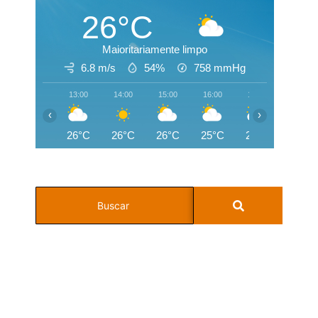
26°C
Maioritariamente limpo
6.8 m/s
54%
758
mmHg
13:00
14:00
15:00
16:00
17:00
18:00
‹
›
26°C
26°C
26°C
25°C
25°C
24°C