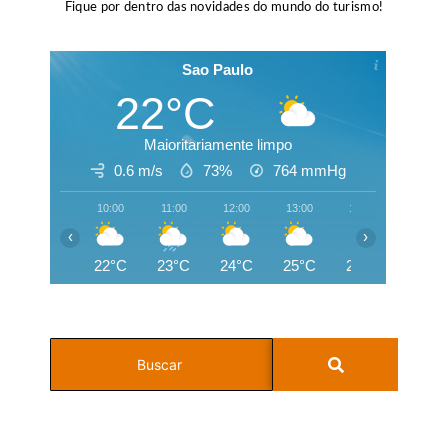
Fique por dentro das novidades do mundo do turismo!
Sao Paulo
22°C
Maioritariamente limpo
0.6 m/s
73%
764
mmHg
10:00
11:00
12:00
13:00
14:00
15:00
‹
›
22°C
23°C
24°C
25°C
25°C
23°C