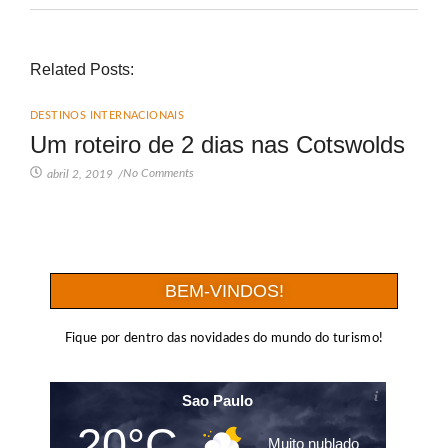
Related Posts:
DESTINOS INTERNACIONAIS
Um roteiro de 2 dias nas Cotswolds
No Comments
abril 2, 2019
/
BEM-VINDOS!
Fique por dentro das novidades do mundo do turismo!
Sao Paulo
20°C
Muito nublado