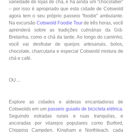
variedade de lojas de chá, e há ainda um “chocolatier”
– por isso é apropriado que esta cidade de Cotswold
agora tem o seu próprio passeio “foodie” ambulante.
Na excursão
Cotswold Foodie Tour
de três horas, você
aprenderá sobre as tradições culinárias da Grã-
Bretanha, como o chá da tarde. Ao longo do caminho,
você vai desfrutar de queijos artesanais, bolos,
chocolate, charcutaria e especial Cotswold mistura de
chá e café.
OU…
Explore as cidades e aldeias encantadoras de
Cotswolds em um
passeio guiado de bicicleta elétrica
.
Seguindo estradas rurais e ruas tranquilas, e
ancoradas por vilarejos populares como Burford,
Chipping Campden, Kingham e Northleach, cada