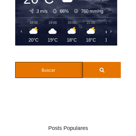
3 m/s
66%
760
mmHg
18:00
19:00
20:00
21:00
22:00
23:00
‹
›
20°C
19°C
18°C
18°C
18°C
19°C
Posts Populares