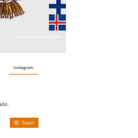
Dias 4 e 5 de novembro
Instagram
ado.
Seguir