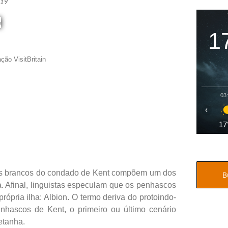
019
1
ção VisitBritain
03
‹
17
cos brancos do condado de Kent compõem um dos
a. Afinal, linguistas especulam que os penhascos
ópria ilha: Albion. O termo deriva do protoindo-
enhascos de Kent, o primeiro ou último cenário
etanha.