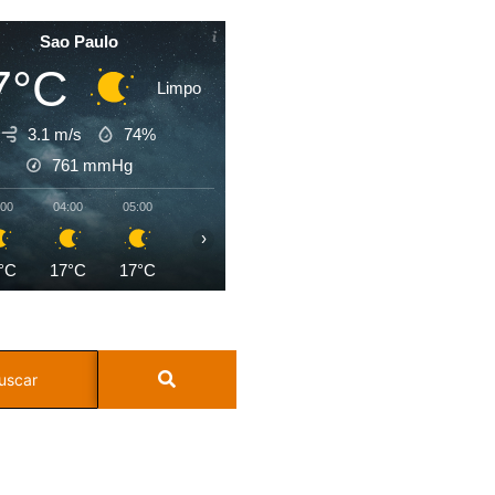
Sao Paulo
7°C
Limpo
3.1 m/s
74%
761
mmHg
:00
04:00
05:00
06:00
07:00
08:00
09:00
10:0
›
°C
17°C
17°C
17°C
17°C
19°C
21°C
24°