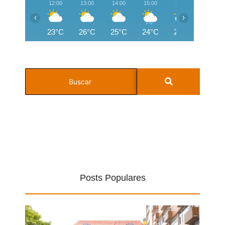
12:00
13:00
14:00
15:00
16:00
17:00
‹
›
23°C
26°C
25°C
24°C
24°C
24°C
Posts Populares