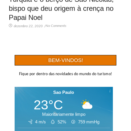
bispo que deu origem à crença no
Papai Noel
No Comments
dezembro 22, 2020
/
BEM-VINDOS!
Fique por dentro das novidades do mundo do turismo!
Sao Paulo
23°C
Maioritariamente limpo
4 m/s
52%
759
mmHg