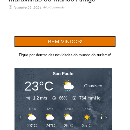
No Comments
fevereiro 23, 2026
/
BEM-VINDOS!
Fique por dentro das novidades do mundo do turismo!
Sao Paulo
23°C
Chuvisco
1.2 m/s
66%
764
mmHg
11:00
12:00
13:00
14:00
15:00
16:00
‹
›
23°C
24°C
25°C
25°C
23°C
20°C