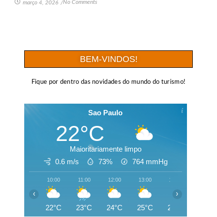
No Comments
março 4, 2026
/
BEM-VINDOS!
Fique por dentro das novidades do mundo do turismo!
Sao Paulo
22°C
Maioritariamente limpo
0.6 m/s
73%
764
mmHg
10:00
11:00
12:00
13:00
14:00
15:00
‹
›
22°C
23°C
24°C
25°C
25°C
23°C