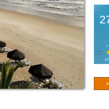
2
12
‹
27