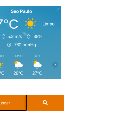
Sao Paulo
7°C
Limpo
5.3 m/s
38%
760
mmHg
:00
13:00
14:00
15:00
16:00
17:00
18:00
19:0
›
°C
28°C
27°C
24°C
22°C
21°C
20°C
19°