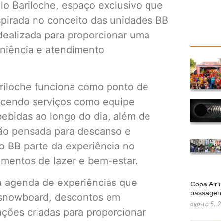
lo Bariloche, espaço exclusivo que
spirada no conceito das unidades BB
 idealizada para proporcionar uma
eniência e atendimento
ariloche funciona como ponto de
recendo serviços como equipe
 bebidas ao longo do dia, além de
ção pensada para descanso e
do BB parte da experiência no
omentos de lazer e bem-estar.
a agenda de experiências que
Copa Airl
passage
 snowboard, descontos em
agosto 5, 
ações criadas para proporcionar