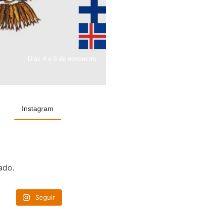
Dias 4 e 5 de novembro
Instagram
ado.
Seguir