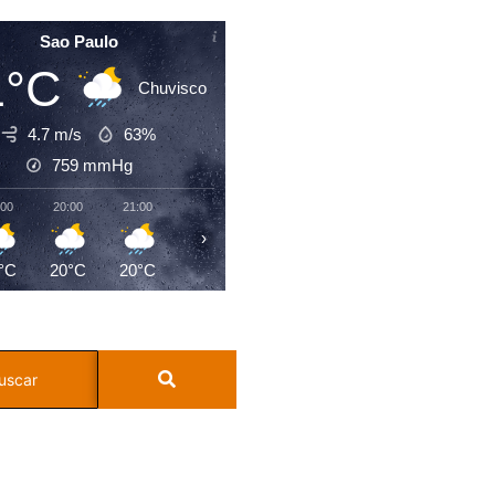
Sao Paulo
1°C
Chuvisco
4.7 m/s
63%
759
mmHg
:00
20:00
21:00
22:00
23:00
00:00
01:00
02:0
›
°C
20°C
20°C
19°C
18°C
17°C
17°C
17°