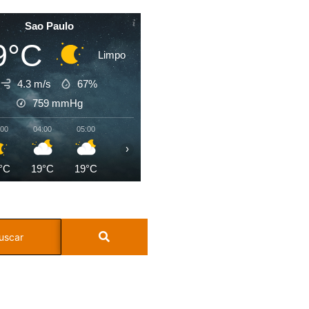
Sao Paulo
9°C
Limpo
4.3 m/s
67%
759
mmHg
:00
04:00
05:00
06:00
07:00
08:00
09:00
10:0
›
°C
19°C
19°C
19°C
20°C
21°C
23°C
23°