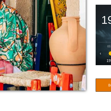
1
03
‹
19