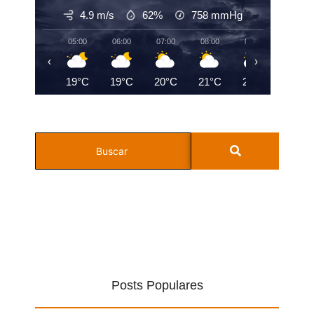
4.9 m/s
62%
758
mmHg
05:00
06:00
07:00
08:00
09:00
10:00
‹
›
19°C
19°C
20°C
21°C
23°C
23°C
Posts Populares