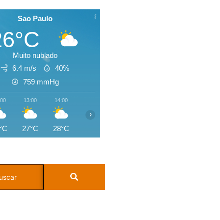
Sao Paulo
26°C
Muito nublado
6.4 m/s
40%
759
mmHg
:00
13:00
14:00
15:00
16:00
17:00
18:00
19:0
›
°C
27°C
28°C
28°C
27°C
26°C
24°C
23°