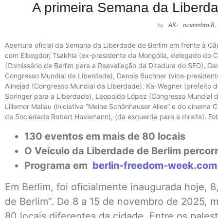
A primeira Semana da Liberda
by
AK
-
novembro 8,
Abertura oficial da Semana da Liberdade de Berlim em frente à C
com Elbegdorj Tsakhia (ex-presidente da Mongólia, delegado do C
(Comissário de Berlim para a Reavaliação da Ditadura do SED), G
Congresso Mundial da Liberdade), Dennis Buchner (vice-president
Alinejad (Congresso Mundial da Liberdade), Kai Wegner (prefeito
Springer para a Liberdade), Leopoldo López (Congresso Mundial da
Lillemor Mallau (iniciativa “Meine Schönhauser Allee” e do cinema 
da Sociedade Robert Havemann), (da esquerda para a direita). Foto:
130 eventos em mais de 80 locais
O Veículo da Liberdade de Berlim percorr
Programa em
berlin-freedom-week.com
Em Berlim, foi oficialmente inaugurada hoje, 
de Berlim”. De 8 a 15 de novembro de 2025, 
80 locais diferentes da cidade. Entre os pales