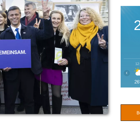
12
‹
26