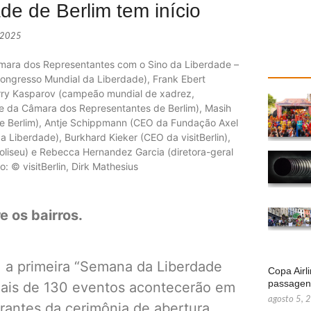
de de Berlim tem início
 2025
âmara dos Representantes com o Sino da Liberdade –
ongresso Mundial da Liberdade), Frank Ebert
arry Kasparov (campeão mundial de xadrez,
e da Câmara dos Representantes de Berlim), Masih
 de Berlim), Antje Schippmann (CEO da Fundação Axel
 Liberdade), Burkhard Kieker (CEO da visitBerlin),
Coliseu) e Rebecca Hernandez Garcia (diretora-geral
 © visitBerlin, Dirk Mathesius
e os bairros.
8, a primeira “Semana da Liberdade
Copa Airl
passage
mais de 130 eventos acontecerão em
agosto 5, 
trantes da cerimônia de abertura