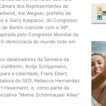
 Câmara dos Representantes de
eibeld), Kai Wegner, prefeito de
ez e Garry Kasparov, do Congresso
 de Berlim coincide com o 36º
nspirada pelo Congresso Mundial da
s pró-democracia do mundo todo em
os idealizadores da Semana da
visitBerlin; Antje Schippmann,
para a Liberdade; Frank Ebert,
Ditadura do SED; Rebecca Hernandez
ert Havemann; e, como parte da
niciativa “Meine Schönhauser Allee”