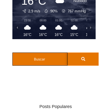
16°C
Nublado
2.9 m/s
90%
767
mmHg
23:00
00:00
01:00
02:00
03:00
04:00
‹
›
16°C
16°C
16°C
15°C
15°C
15°C
Posts Populares